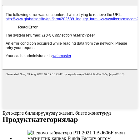
Бул жерге билдирүүңүздү жазып, бизге жөнөтүңүз
Продукт
категориялар