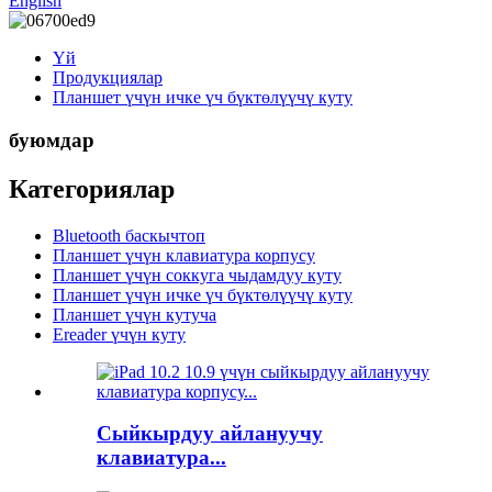
English
Үй
Продукциялар
Планшет үчүн ичке үч бүктөлүүчү куту
буюмдар
Категориялар
Bluetooth баскычтоп
Планшет үчүн клавиатура корпусу
Планшет үчүн соккуга чыдамдуу куту
Планшет үчүн ичке үч бүктөлүүчү куту
Планшет үчүн кутуча
Ereader үчүн куту
Сыйкырдуу айлануучу
клавиатура...