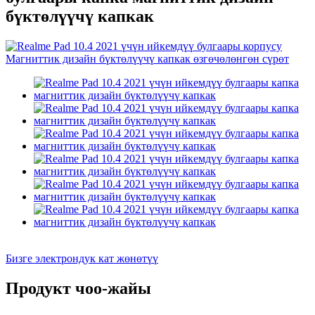
бүктөлүүчү капкак
Бизге электрондук кат жөнөтүү
Продукт чоо-жайы