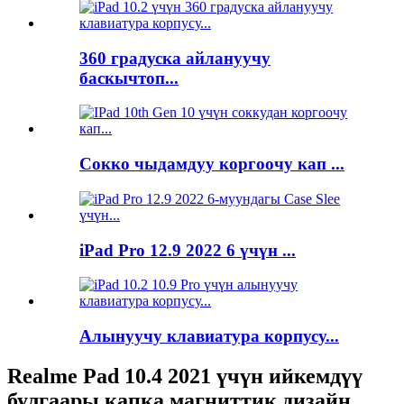
360 градуска айлануучу
баскычтоп...
Сокко чыдамдуу коргоочу кап ...
iPad Pro 12.9 2022 6 үчүн ...
Алынуучу клавиатура корпусу...
Realme Pad 10.4 2021 үчүн ийкемдүү
булгаары капка магниттик дизайн