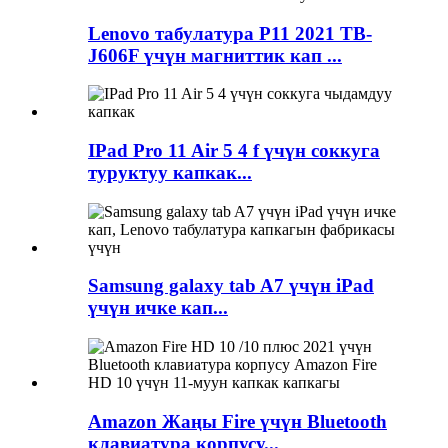
Lenovo табулатура P11 2021 TB-
J606F үчүн магниттик кап ...
IPad Pro 11 Air 5 4 f үчүн соккуга
туруктуу капкак...
Samsung galaxy tab A7 үчүн iPad
үчүн ичке кап...
Amazon Жаңы Fire үчүн Bluetooth
клавиатура корпусу...