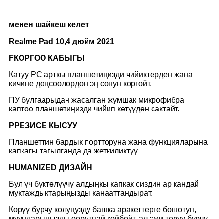
менен шайкеш келет
Realme Pad 10,4 дюйм 2021
F
КОРГОО КАБЫГЫ
Катуу PC арткы планшетиңизди чийиктерден жана
кичине дөңсөөлөрдөн эң сонун коргойт.
ПУ булгаарыдан жасалган жумшак микрофибра
каптоо планшетиңизди чийип кетүүдөн сактайт.
P
РЕЗИСЕ КЫСУУ
Планшеттин бардык портторуна жана функцияларына
капкагы тагылганда да жеткиликтүү.
H
UMANIZED ДИЗАЙН
Бул үч бүктөлүүчү алдыңкы капкак сиздин ар кандай
муктаждыктарыңызды канааттандырат.
Көрүү бурчу колуңузду башка аракеттерге бошотуп,
муундарыңызды оорутпай койбойт, ал эми терүү бурчу