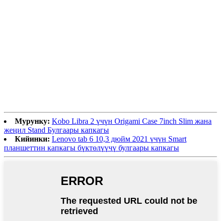
Мурунку:
Kobo Libra 2 үчүн Origami Case 7inch Slim жана
жеңил Stand Булгаары капкагы
Кийинки:
Lenovo tab 6 10,3 дюйм 2021 үчүн Smart
планшеттин капкагы бүктөлүүчү булгаары капкагы