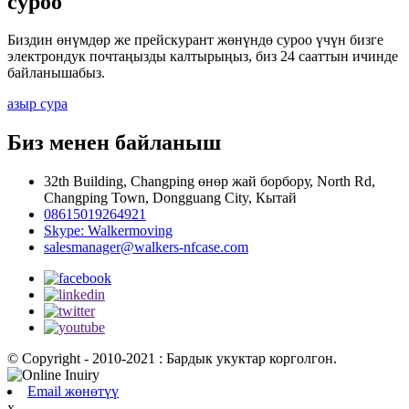
суроо
Биздин өнүмдөр же прейскурант жөнүндө суроо үчүн бизге
электрондук почтаңызды калтырыңыз, биз 24 сааттын ичинде
байланышабыз.
азыр сура
Биз менен байланыш
32th Building, Changping өнөр жай борбору, North Rd,
Changping Town, Dongguang City, Кытай
08615019264921
Skype: Walkermoving
salesmanager@walkers-nfcase.com
© Copyright - 2010-2021 : Бардык укуктар корголгон.
Email жөнөтүү
x