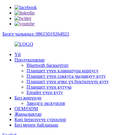
Бизге чалыңыз: 08615019264921
Үй
Продукциялар
Bluetooth баскычтоп
Планшет үчүн клавиатура корпусу
Планшет үчүн соккуга чыдамдуу куту
Планшет үчүн ичке үч бүктөлүүчү куту
Планшет үчүн кутуча
Ereader үчүн куту
Биз жөнүндө
Заводго экскурсия
OEM/ODM
Жаңылыктар
Көп берилүүчү суроолор
Биз менен байланыш