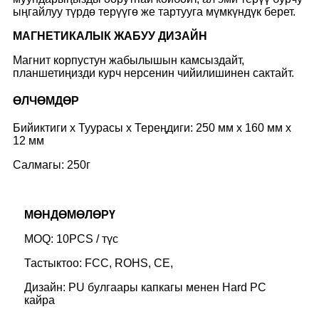
ыңгайлуу түрдө терүүгө же тартууга мүмкүндүк берет.
M
АГНЕТИКАЛЫК ЖАБУУ ДИЗАЙН
Магнит корпустун жабылышын камсыздайт,
планшетиңизди курч нерсенин чийилишинен сактайт.
ӨЛЧӨМДӨР
Бийиктиги x Туурасы x Тереңдиги: 250 мм x 160 мм x
12 мм
Салмагы: 250г
МӨНДӨМӨЛӨРҮ
MOQ: 10PCS / түс
Тастыктоо: FCC, ROHS, CE,
Дизайн: PU булгаары капкагы менен Hard PC
кайра