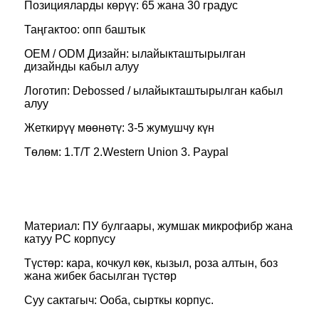
Позицияларды көрүү: 65 жана 30 градус
Таңгактоо: опп баштык
OEM / ODM Дизайн: ылайыкташтырылган
дизайнды кабыл алуу
Логотип: Debossed / ылайыкташтырылган кабыл
алуу
Жеткирүү мөөнөтү: 3-5 жумушчу күн
Төлөм: 1.T/T 2.Western Union 3. Paypal
Материал: ПУ булгаары, жумшак микрофибр жана
катуу PC корпусу
Түстөр: кара, кочкул көк, кызыл, роза алтын, боз
жана жибек басылган түстөр
Суу сактагыч: Ооба, сырткы корпус.