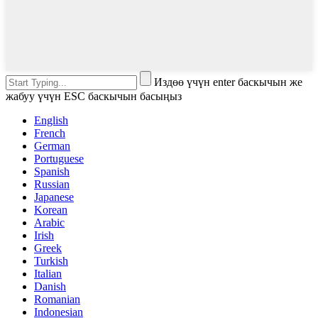
Издөө үчүн enter баскычын же
жабуу үчүн ESC баскычын басыңыз
English
French
German
Portuguese
Spanish
Russian
Japanese
Korean
Arabic
Irish
Greek
Turkish
Italian
Danish
Romanian
Indonesian